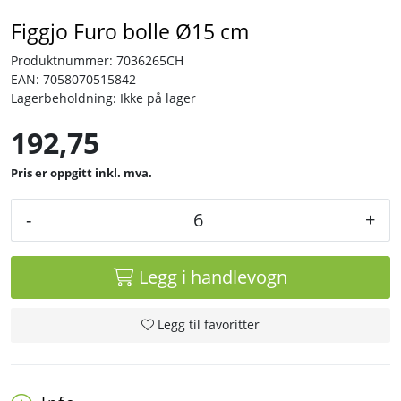
Figgjo Furo bolle Ø15 cm
Tjenester
Produktnummer:
7036265CH
EAN:
7058070515842
Bransjer
Lagerbeholdning:
Ikke på lager
192,75
Kontakt
inkl. mva.
-
+
Legg i handlevogn
Legg til favoritter