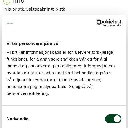
Info
Pris pr stk. Salgspakning: 6 stk
Bestillingsvare
Vi tar personvern på alvor
Dette produktet er bestillingsvare eller er ikke på lager for
Vi bruker informasjonskapsler for å levere forskjellige
øyeblikket. Vennligst ta kontakt ved spørsmål om
leveringstid.
Mer info
funksjoner, for å analysere trafikken vår og for å gi
innhold og annonser et personlig preg. Informasjon om
hvordan du bruker nettstedet vårt behandles også av
våre tjenesteleverandører innen sosiale medier,
annonsering og analysearbeid. Se også vår
Fordeler
personvernerklæring.
Profesjonell bruk
S
Nødvendig
a
Sikkerhet/HMS
m