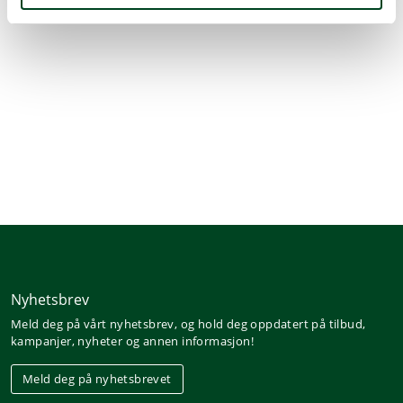
isostatiske pulverpressen. Denne pressen muliggjør
helautomatisk forming av keramisk servise, noe som
gjør det mulig å produsere jevne former med store krav
til funksjon og design i store kvanta – på en
kostnadseffektiv måte – uten at det går på bekostning
av kvaliteten.
Nyhetsbrev
Meld deg på vårt nyhetsbrev, og hold deg oppdatert på tilbud,
kampanjer, nyheter og annen informasjon!
Meld deg på nyhetsbrevet