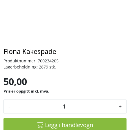
Tjenester
Bransjer
Kontakt
Fiona Kakespade
Produktnummer:
700234205
Lagerbeholdning:
2879 stk.
50,00
inkl. mva.
-
+
Legg i handlevogn