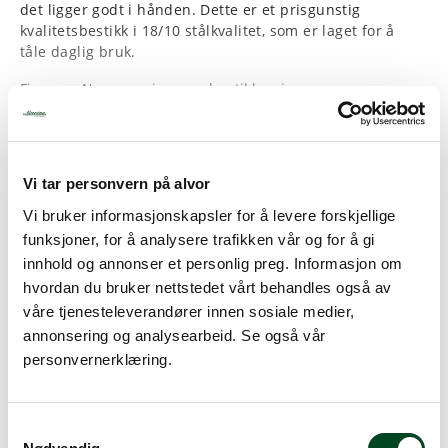
det ligger godt i hånden. Dette er et prisgunstig
kvalitetsbestikk i 18/10 stålkvalitet, som er laget for å
tåle daglig bruk.
Fiona er Norrøna sin egen bestikkserie, og
utseendemessig er den lik vår rimeligere Resonna-
seire. Forskjellen er derimot at Fiona kommer med
18/10 stålkvalitet i motsetning til Resonna sin 18/0.
Vi tar personvern på alvor
Les mer
Lengde: 234 mm
Tykkelse: 2,0 mm
Vi bruker informasjonskapsler for å levere forskjellige
funksjoner, for å analysere trafikken vår og for å gi
Ha betyr 18/10 stålkvalitet?
innhold og annonser et personlig preg. Informasjon om
Betegnelsen 18/10 rustfritt stål vil si at stålet
hvordan du bruker nettstedet vårt behandles også av
inneholder 18 % krom og 10 % nikkel, noe som gir svært
god motstand mot rust og en blankere overflate. Det er
våre tjenesteleverandører innen sosiale medier,
mer slitesterkt og brukes ofte i bestikk og kjøkkenutstyr
annonsering og analysearbeid. Se også vår
av høyere kvalitet.
personvernerklæring.
S