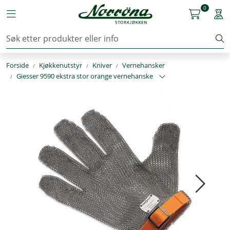
Skip to main content
0
Toggle navigation
Togg
Kjøkkenutstyr
Forside
Kjøkkenutstyr
Kniver
Vernehansker
Storkjøkken
Giesser 9590 ekstra stor orange vernehanske
Renhold & Vaskeri
Arbeidstøy
Reservedeler
Service
OUTLET
Løsninger