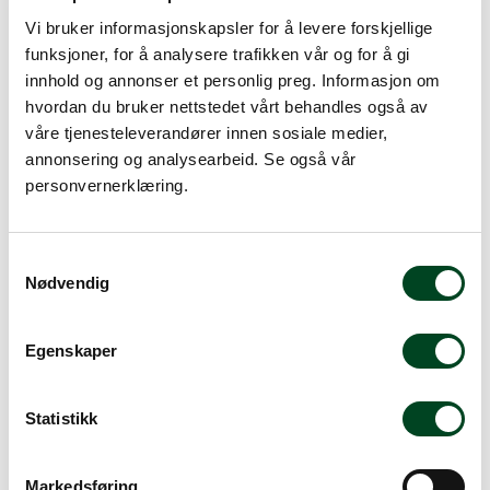
Vi bruker informasjonskapsler for å levere forskjellige
funksjoner, for å analysere trafikken vår og for å gi
innhold og annonser et personlig preg. Informasjon om
hvordan du bruker nettstedet vårt behandles også av
Ta vare på kniven
våre tjenesteleverandører innen sosiale medier,
annonsering og analysearbeid. Se også vår
Slik vedlikeholder du kniven for å bevare den lengst mulig.
personvernerklæring.
Mer info
S
Nødvendig
a
m
Slipeguide
t
Egenskaper
Gi din gamle kniv nytt liv! Slik får du kniven skarp igjen.
y
k
Mer info
k
Statistikk
e
v
Markedsføring