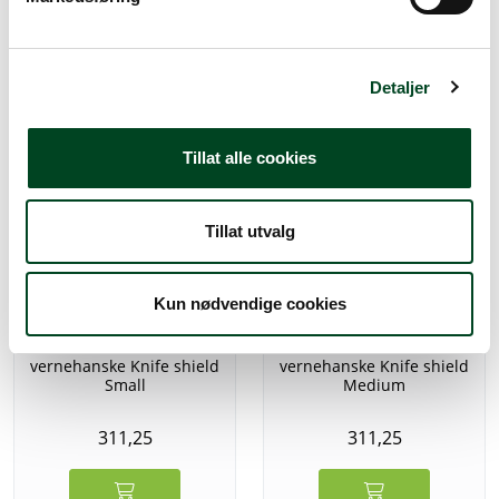
a
l
Alternative produkter
g
Detaljer
Tillat alle cookies
Tillat utvalg
Kun nødvendige cookies
Victorinox 79036S
Victorinox 79036M
vernehanske Knife shield
vernehanske Knife shield
Small
Medium
311,25
311,25