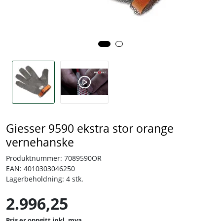
Tjenester
Bransjer
Kontakt
Giesser 9590 ekstra stor orange
vernehanske
Produktnummer:
7089590OR
EAN:
4010303046250
Lagerbeholdning:
4 stk.
2.996,25
inkl. mva.