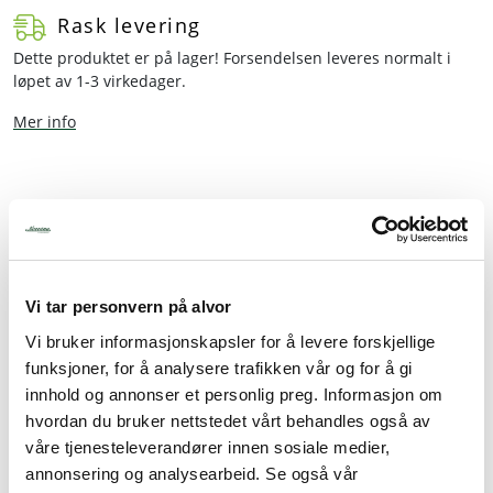
Rask levering
Dette produktet er på lager! Forsendelsen leveres normalt i
løpet av 1-3 virkedager.
Mer info
Beskrivelse
Spesifikasjoner
Vi tar personvern på alvor
Vi bruker informasjonskapsler for å levere forskjellige
Granity glass 35cl
funksjoner, for å analysere trafikken vår og for å gi
Selges kartong med 12 glass
innhold og annonser et personlig preg. Informasjon om
hvordan du bruker nettstedet vårt behandles også av
48 i ytterkartongen
våre tjenesteleverandører innen sosiale medier,
Et behandlet glass som disse, er opptil 5 ganger så
annonsering og analysearbeid. Se også vår