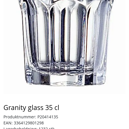
Tjenester
Bransjer
Kontakt
Granity glass 35 cl
Produktnummer:
P20414135
EAN:
3364129801298
Lagerbeholdning:
1232 stk.