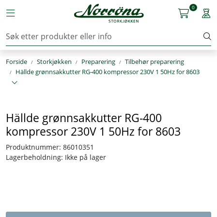
Skip to main content
0
Toggle navigation
Togg
Kjøkkenutstyr
Forside
Storkjøkken
Preparering
Tilbehør preparering
Storkjøkken
Hällde grønnsakkutter RG-400 kompressor 230V 1 50Hz for 8603
Renhold & Vaskeri
Hällde grønnsakkutter RG-400
Arbeidstøy
kompressor 230V 1 50Hz for 8603
Reservedeler
Produktnummer:
86010351
Lagerbeholdning:
Ikke på lager
Service
OUTLET
Løsninger