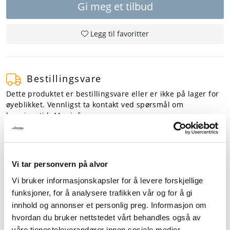
Gi meg et tilbud
Tjenester
Legg til favoritter
Bransjer
Bestillingsvare
Kontakt
Dette produktet er bestillingsvare eller er ikke på lager for
øyeblikket. Vennligst ta kontakt ved spørsmål om
leveringstid.
Mer info
Vi tar personvern på alvor
Fordeler
Vi bruker informasjonskapsler for å levere forskjellige
Profesjonell bruk
funksjoner, for å analysere trafikken vår og for å gi
innhold og annonser et personlig preg. Informasjon om
hvordan du bruker nettstedet vårt behandles også av
våre tjenesteleverandører innen sosiale medier,