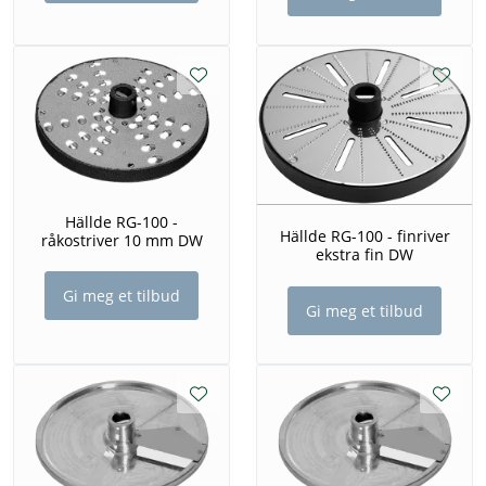
Hällde RG-100 -
Hällde RG-100 - finriver
råkostriver 10 mm DW
ekstra fin DW
Gi meg et tilbud
Gi meg et tilbud