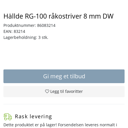
Tjenester
Hällde RG-100 råkostriver 8 mm DW
Produktnummer:
86083214
Bransjer
EAN:
83214
Lagerbeholdning:
3 stk.
Kontakt
Gi meg et tilbud
Legg til favoritter
Rask levering
Dette produktet er på lager! Forsendelsen leveres normalt i