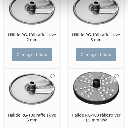
Hällde RG-100 raffelskive
Hällde RG-100 raffelskive
2 mm
3 mm
Gi meg et tilbud
Gi meg et tilbud
Hällde RG-100 raffelskive
Hällde RG-100 råkostriver
5 mm
1,5 mm DW