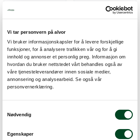
Vi tar personvern på alvor
Vi bruker informasjonskapsler for å levere forskjellige
funksjoner, for å analysere trafikken vår og for å gi
Hällde RG-100
Hällde RG-100
innhold og annonser et personlig preg. Informasjon om
finsnittskive 0,5mm
finsnittskive 3mm rusfritt
rusfritt stål skive
stål skive
hvordan du bruker nettstedet vårt behandles også av
våre tjenesteleverandører innen sosiale medier,
Gi meg et tilbud
Gi meg et tilbud
annonsering og analysearbeid. Se også vår
personvernerklæring.
S
Nødvendig
a
m
t
Egenskaper
y