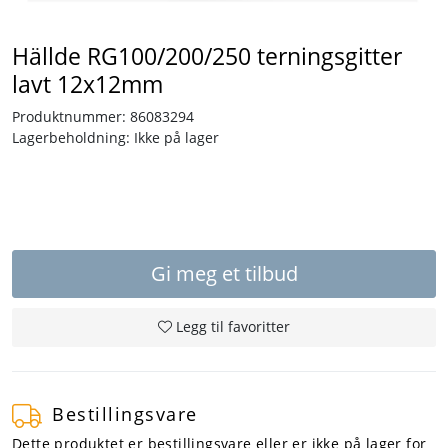
Tjenester
Hällde RG100/200/250 terningsgitter
lavt 12x12mm
Bransjer
Produktnummer:
86083294
Lagerbeholdning:
Ikke på lager
Kontakt
Gi meg et tilbud
Legg til favoritter
Bestillingsvare
Dette produktet er bestillingsvare eller er ikke på lager for