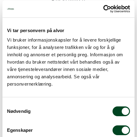
Beskrivelse
Spesifikasjoner
Hällde RG100/200/250 terningsgitter lavt 12x12mm
Vi tar personvern på alvor
Vi bruker informasjonskapsler for å levere forskjellige
Skjær terninger i kombinasjon med en passende type
maskin. Lager terninger av både harde og myke
funksjoner, for å analysere trafikken vår og for å gi
grønnsaker, frukt etc.
innhold og annonser et personlig preg. Informasjon om
hvordan du bruker nettstedet vårt behandles også av
våre tjenesteleverandører innen sosiale medier,
annonsering og analysearbeid. Se også vår
Alternative produkter
personvernerklæring.
S
Nødvendig
a
m
t
Egenskaper
y