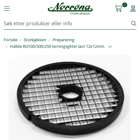
Skip to main content
0
Toggle navigation
Togg
Kjøkkenutstyr
Forside
Storkjøkken
Preparering
Storkjøkken
Hällde RG100/200/250 terningsgitter lavt 12x12mm
Renhold & Vaskeri
Arbeidstøy
Reservedeler
Service
OUTLET
Løsninger