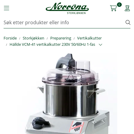
Skip to main content
0
Toggle navigation
Togg
Kjøkkenutstyr
Forside
Storkjøkken
Preparering
Vertikalkutter
Storkjøkken
Hällde VCM-41 vertikalkutter 230V 50/60Hz 1-fas
Renhold & Vaskeri
Arbeidstøy
Reservedeler
Service
OUTLET
Løsninger