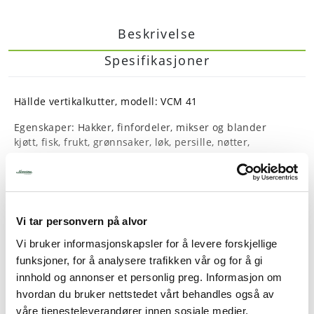
Beskrivelse
Spesifikasjoner
Hällde vertikalkutter, modell: VCM 41
Egenskaper: Hakker, finfordeler, mikser og blander
kjøtt, fisk, frukt, grønnsaker, løk, persille, nøtter,
mandler, parmesan, sopp, sjokolade, tørt brød, etc.
Tilbereder aromasmør, majones, desserter, kjøttfarse,
puré, paté, brødsmuler, etc.
Én hastighet og pulsfunksjon
Vi tar personvern på alvor
Rask og enkel rengjøring, alle løse deler kan vaskes i
Les mer
maskin
Vi bruker informasjonskapsler for å levere forskjellige
Behandler alle konsistenser, rå eller kokt/tørr eller
funksjoner, for å analysere trafikken vår og for å gi
flytende
innhold og annonser et personlig preg. Informasjon om
Patentert skrapesystem for raskt og jevnt resultat
hvordan du bruker nettstedet vårt behandles også av
Taggete knivblad for langvarig skarphet
våre tjenesteleverandører innen sosiale medier,