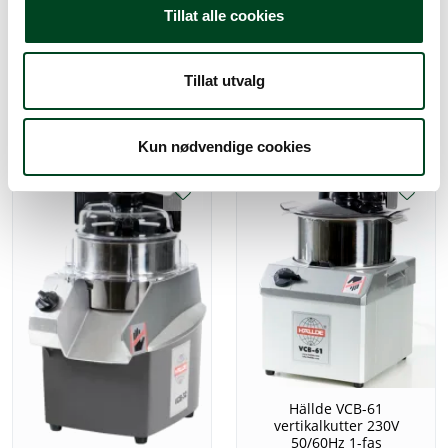
Tillat alle cookies
Hällde VCM-42
Hällde VCB-62
vertikalkutter 400V 50 Hz
vertikalkutter 400V 50Hz
3-fas
3-fas
Tillat utvalg
Gi meg et tilbud
Gi meg et tilbud
Kun nødvendige cookies
Hällde VCB-61
vertikalkutter 230V
50/60Hz 1-fas