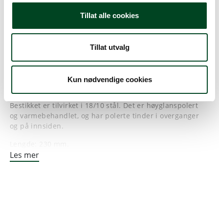
Tilbehør
Tillat alle cookies
Dokumentarkiv
Tillat utvalg
Hardangerbestikk Hege: Med sine avrundede former
framstår det som et kjærkomment organisk element på
middagsbordet, og vekten gjør at bestikket ligger godt i
Kun nødvendige cookies
hånden.
Bestikket er tilvirket i 18/10 stål. Det er høyglanspolert
og varmebehandlet, og har polerte tinder i overganger
og på innsiden.
Lengde: 230 mm.
12 i forpakning.
Les mer