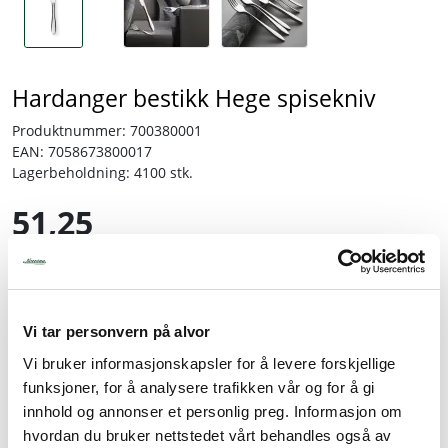
Hardanger bestikk Hege spisekniv
Produktnummer:
700380001
EAN:
7058673800017
Lagerbeholdning:
4100 stk.
51,25
inkl. mva.
-
+
Vi tar personvern på alvor
Vi bruker informasjonskapsler for å levere forskjellige
Legg i handlevogn
funksjoner, for å analysere trafikken vår og for å gi
innhold og annonser et personlig preg. Informasjon om
Legg til favoritter
hvordan du bruker nettstedet vårt behandles også av