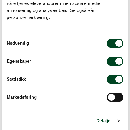
våre tjenesteleverandører innen sosiale medier,
annonsering og analysearbeid. Se også vår
personvernerklæring.
Info
Pris pr stk. Salgspakning: 12 stk
S
Nødvendig
a
m
Rask levering
t
Egenskaper
y
Dette produktet er på lager! Forsendelsen leveres normalt i
løpet av 1-3 virkedager.
k
k
Statistikk
Mer info
e
v
Markedsføring
a
l
Beskrivelse
g
Detaljer
Spesifikasjoner