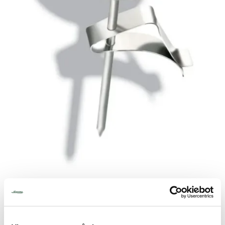
Tjenester
Bransjer
Kontakt
Kaffetermometer med klemme
Produktnummer:
700CTK0001