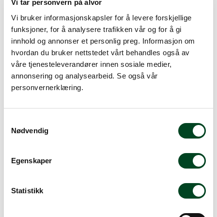
Vi tar personvern på alvor
EAN:
8718215101499
Lagerbeholdning:
37 stk.
Vi bruker informasjonskapsler for å levere forskjellige
funksjoner, for å analysere trafikken vår og for å gi
186,25
innhold og annonser et personlig preg. Informasjon om
hvordan du bruker nettstedet vårt behandles også av
inkl. mva.
våre tjenesteleverandører innen sosiale medier,
annonsering og analysearbeid. Se også vår
-
+
personvernerklæring.
Legg i handlevogn
S
Nødvendig
a
Legg til favoritter
m
t
Egenskaper
y
k
Rask levering
k
Statistikk
Dette produktet er på lager! Forsendelsen leveres normalt i
e
løpet av 1-3 virkedager.
v