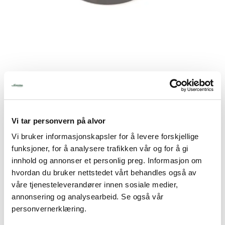
Tjenester
Bransjer
Kontakt
ball bearing 6208 2RS1C3
Produktnummer:
065.R40-97
Lagerbeholdning:
1 stk.
Vi tar personvern på alvor
1.785,00
Vi bruker informasjonskapsler for å levere forskjellige
funksjoner, for å analysere trafikken vår og for å gi
inkl. mva.
innhold og annonser et personlig preg. Informasjon om
hvordan du bruker nettstedet vårt behandles også av
-
+
våre tjenesteleverandører innen sosiale medier,
annonsering og analysearbeid. Se også vår
personvernerklæring.
Legg i handlevogn