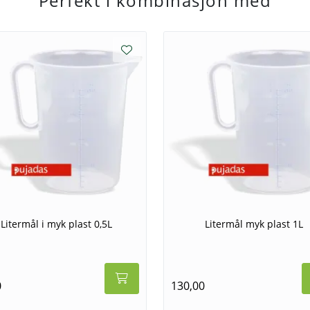
Litermål i myk plast 0,5L
Litermål myk plast 1L
0
130,00