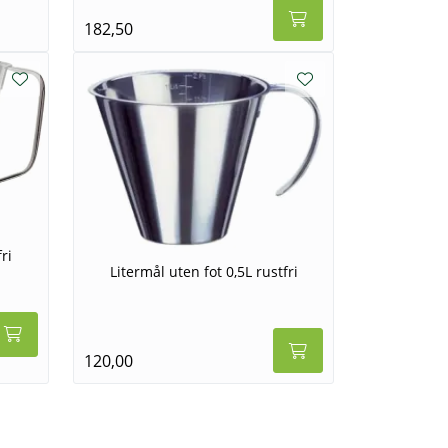
182,50
ri
Litermål uten fot 0,5L rustfri
120,00