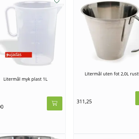
Litermål uten fot 2,0L rustf
Litermål myk plast 1L
311,25
00