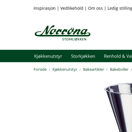
Skip to main content
Inspirasjon
|
Vedlikehold
|
Om oss
|
Ledig stillin
Kjøkkenutstyr
Storkjøkken
Renhold & Va
Forside
Kjøkkenutstyr
Bakeartikler
Bakeboller