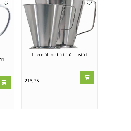
Litermål med fot 1,0L rustfri
ri
213,75