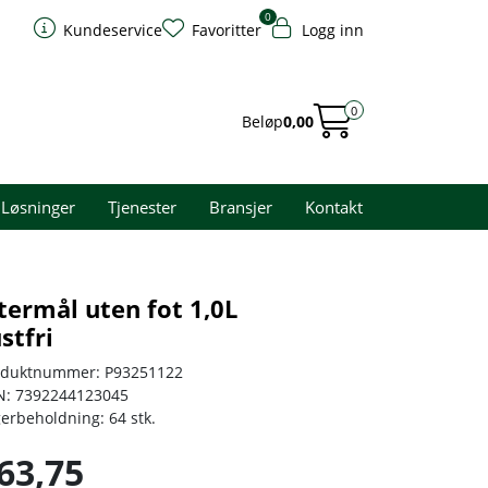
0
Kundeservice
Favoritter
Logg inn
0
Beløp
0,00
Løsninger
Tjenester
Bransjer
Kontakt
termål uten fot 1,0L
stfri
oduktnummer:
P93251122
N:
7392244123045
gerbeholdning:
64 stk.
63,75