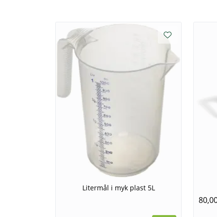
Litermål i myk plast 5L
80,0