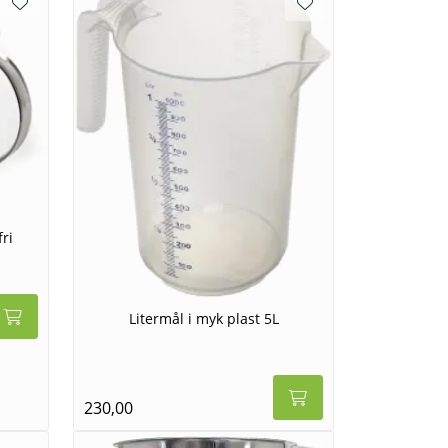
ri
Litermål i myk plast 5L
230,00