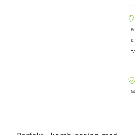
Pr
K
T
G