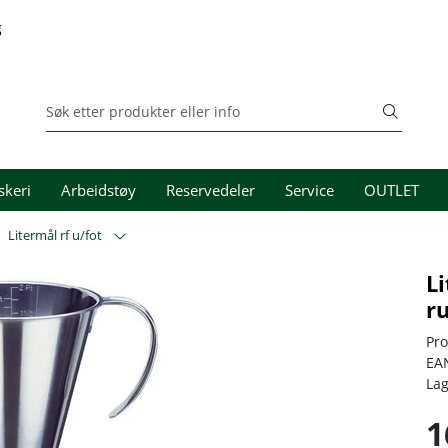
g
skeri
Arbeidstøy
Reservedeler
Service
OUTLET
Litermål rf u/fot
Li
ru
Pr
EA
La
1