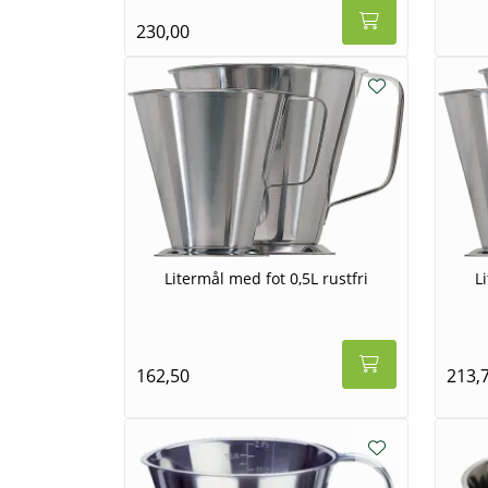
230,00
Litermål med fot 0,5L rustfri
L
162,50
213,