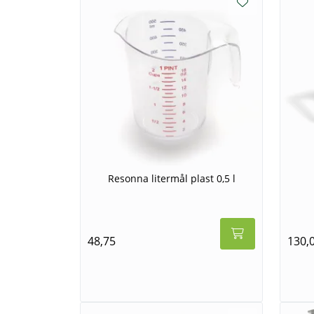
Resonna litermål plast 0,5 l
48,75
130,