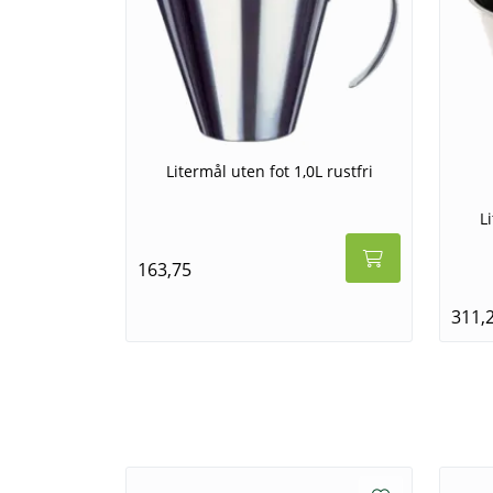
Litermål uten fot 1,0L rustfri
L
163,75
311,