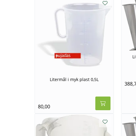
L
Litermål i myk plast 0,5L
388,
80,00