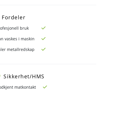
Fordeler
ofesjonell bruk
an vaskes i maskin
åler metallredskap
Sikkerhet/HMS
odkjent matkontakt