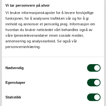
Vi tar personvern på alvor
Vi bruker informasjonskapsler for å levere forskjellige
funksjoner, for å analysere trafikken vår og for å gi
innhold og annonser et personlig preg. Informasjon om
hvordan du bruker nettstedet vårt behandles også av
våre tjenesteleverandører innen sosiale medier,
annonsering og analysearbeid. Se også vår
personvernerklæring.
Luzerne COTTAGE
Luzerne COTTAGE Dyp
Tallerken 27cm
tallerken 23 cm
S
187,50
187,50
Nødvendig
a
m
t
Egenskaper
y
k
k
Statistikk
e