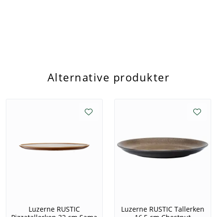
daglige påkjenningene ved kraftig kommersiell bruk.
De er designet for å ikke sprekke, selv når de tas ut av
ovnen (180°C) og settes under rennende vann (20°C).
Glasuren brennes under samme høye varme som
keramikken (1280°C), noe som gjør den homogen og
motstandsdyktig mot riper, fliser og kantskår.
Trygg servering
Alternative produkter
Servisene fra Luzerne er fri for bly og kadmium.
Produktene testes jevnlig i testsentre i blant annet UK
og Japan. Alle dekaler og fargede glasurer oppfyller
samsvarsstandardene til USA (FDA) og EU (REACH). I
tillegg er servisene sertifisert halal av Islamic Religious
Council of Singapore!
Miljøbevisste valg
Hos Luzerne bruker de smartere produksjonsmetoder
og mer energieffektive og miljøvennlige materialer når
det er mulig. Gjenvinning for å redusere avfall og
avhengighet av energi er blant deres grønne initiativer.
Her er målet å fortsette å redusere
Luzerne RUSTIC
Luzerne RUSTIC Tallerken
forurensningsbelastningen på miljøet. Alt er en del av