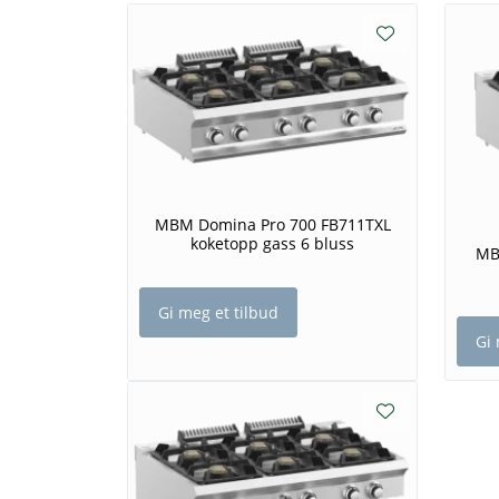
MBM Domina Pro 700 FB711TXL
koketopp gass 6 bluss
MB
Gi meg et tilbud
Gi 