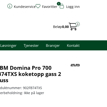
0
Kundeservice
Favoritter
Logg inn
0
Beløp
0,00
Løsninger
Tjenester
Bransjer
Kontakt
BM Domina Pro 700
B74TXS koketopp gass 2
luss
oduktnummer:
902FB74TXS
gerbeholdning:
Ikke på lager