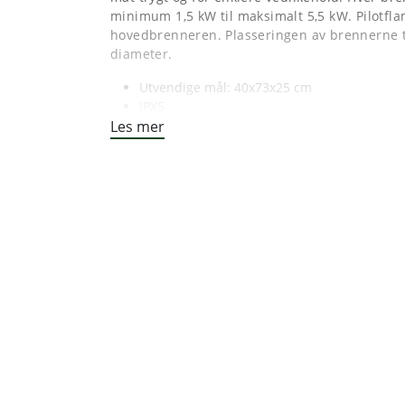
minimum 1,5 kW til maksimalt 5,5 kW. Pilotfla
hovedbrenneren. Plasseringen av brennerne ti
diameter.
Utvendige mål: 40x73x25 cm
IPX5
Les mer
Total effekt: 11 kW