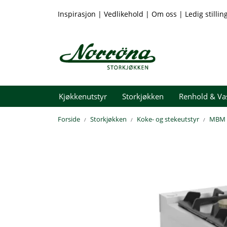
Skip to main content
Inspirasjon
|
Vedlikehold
|
Om oss
|
Ledig stillin
Kjøkkenutstyr
Storkjøkken
Renhold & Va
Forside
Storkjøkken
Koke- og stekeutstyr
MBM D