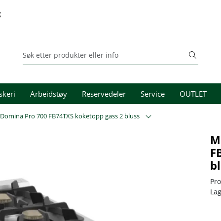
g
skeri
Arbeidstøy
Reservedeler
Service
OUTLET
omina Pro 700 FB74TXS koketopp gass 2 bluss
M
F
b
Pr
La