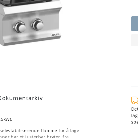
Dokumentarkiv
Det
lag
,5kW).
sp
elvstabiliserende flamme for å lage
nner har et justerbar bryter, fra