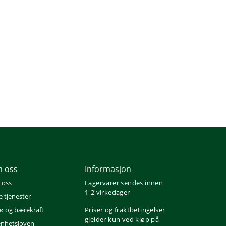
 oss
Informasjon
 oss
Lagervarer sendes innen
1-2 virkedager
e tjenester
jø og bærekraft
Priser og fraktbetingelser
gjelder kun ved kjøp på
nhetsloven