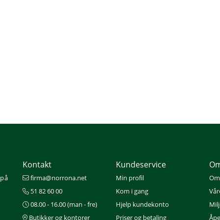
Kontakt
Kundeservice
Om
 på
firma@norrona.net
Min profil
Om
51 82 60 00
Kom i gang
Vår
08.00 - 16.00 (man - fre)
Hjelp kundekonto
Mil
Butikker og kontorer
Priser og betaling
Åpe