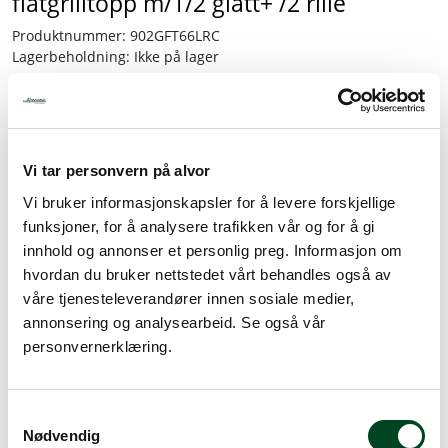
flatgrilltopp m/1/2 glatt+ /2 rille
Produktnummer:
902GFT66LRC
Tjenester
Lagerbeholdning:
Ikke på lager
Bransjer
Kontakt
Vi tar personvern på alvor
Gi meg et tilbud
Vi bruker informasjonskapsler for å levere forskjellige
funksjoner, for å analysere trafikken vår og for å gi
Legg til favoritter
innhold og annonser et personlig preg. Informasjon om
hvordan du bruker nettstedet vårt behandles også av
våre tjenesteleverandører innen sosiale medier,
annonsering og analysearbeid. Se også vår
Bestillingsvare
personvernerklæring.
Dette produktet er bestillingsvare eller er ikke på lager for
øyeblikket. Vennligst ta kontakt ved spørsmål om
leveringstid.
Mer info
S
Nødvendig
a