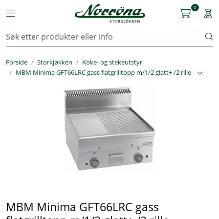
Skip to main content
0
Toggle navigation
Togg
Kjøkkenutstyr
Forside
Storkjøkken
Koke- og stekeutstyr
Storkjøkken
MBM Minima GFT66LRC gass flatgrilltopp m/1/2 glatt+ /2 rille
Renhold & Vaskeri
Arbeidstøy
Reservedeler
Service
OUTLET
MBM Minima GFT66LRC gass
Løsninger