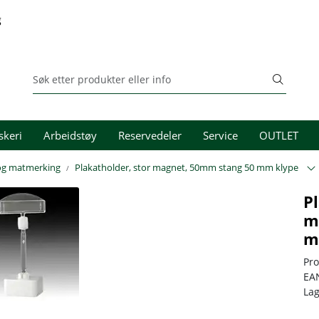
g
skeri
Arbeidstøy
Reservedeler
Service
OUTLET
 og matmerking
Plakatholder, stor magnet, 50mm stang 50 mm klype
P
m
m
Pr
EA
La