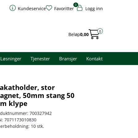
0
Kundeservice
Favoritter
Logg inn
0
Beløp
0,00
Løsninger
Tjenester
Bransjer
Kontakt
lakatholder, stor
agnet, 50mm stang 50
m klype
oduktnummer:
700327942
N:
7071173010830
gerbeholdning:
10 stk.