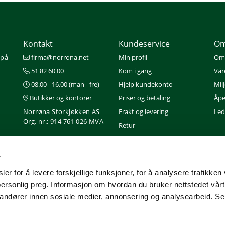
Kontakt
Kundeservice
Om
 på
firma@norrona.net
Min profil
Om
51 82 60 00
Kom i gang
Vår
08.00 - 16.00 (man - fre)
Hjelp kundekonto
Mil
Butikker og kontorer
Priser og betaling
Åpe
Norrøna Storkjøkken AS
Frakt og levering
Ledi
Org. nr.: 914 761 026 MVA
Retur
Gavekort
Nedlastinger
r
Service
er for å levere forskjellige funksjoner, for å analysere trafikken 
personlig preg. Informasjon om hvordan du bruker nettstedet vår
randører innen sosiale medier, annonsering og analysearbeid. Se