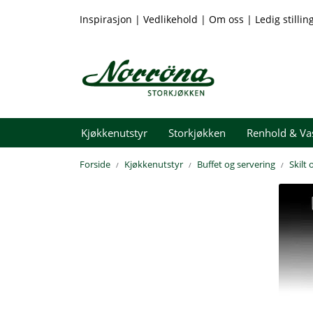
Skip to main content
Inspirasjon
|
Vedlikehold
|
Om oss
|
Ledig stillin
Kjøkkenutstyr
Storkjøkken
Renhold & Va
Forside
Kjøkkenutstyr
Buffet og servering
Skilt