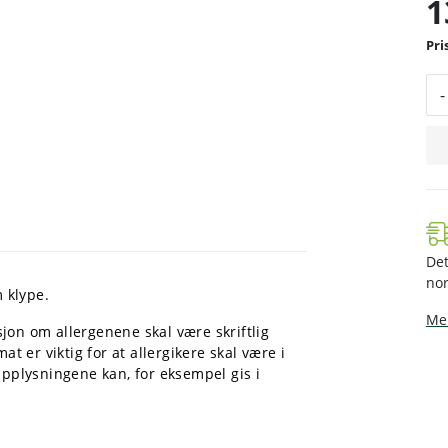
1
-
Det
nor
 klype.
Mer
jon om allergenene skal være skriftlig
at er viktig for at allergikere skal være i
Opplysningene kan, for eksempel gis i