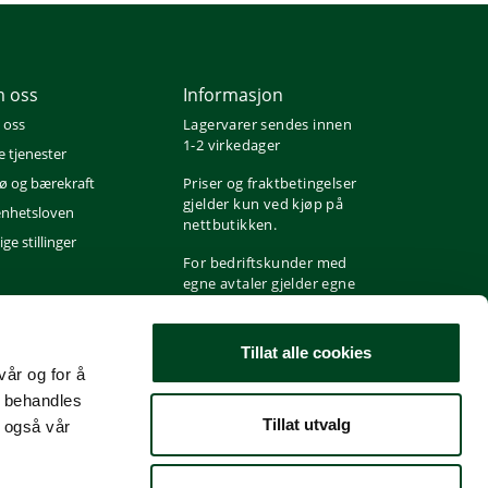
 oss
Informasjon
 oss
Lagervarer sendes innen
1-2 virkedager
e tjenester
jø og bærekraft
Priser og fraktbetingelser
gjelder kun ved kjøp på
nhetsloven
nettbutikken.
ge stillinger
For bedriftskunder med
egne avtaler gjelder egne
priser og fraktbetingelser
i henhold til avtale.
Tillat alle cookies
vår og for å
t behandles
Tillat utvalg
 også vår