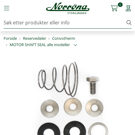
Skip to main content
0
Toggle navigation
Togg
Kjøkkenutstyr
Forside
Reservedeler
Convotherm
Storkjøkken
MOTOR SHAFT SEAL alle modeller
Renhold & Vaskeri
Arbeidstøy
Reservedeler
Service
OUTLET
Løsninger