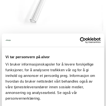
Tjenester
Bransjer
Kontakt
Nivåglass til VHG 5 B5/HW
Produktnummer:
015.6.240.124.001
Lagerbeholdning:
21 stk.
Vi tar personvern på alvor
242,50
Vi bruker informasjonskapsler for å levere forskjellige
funksjoner, for å analysere trafikken vår og for å gi
inkl. mva.
innhold og annonser et personlig preg. Informasjon om
hvordan du bruker nettstedet vårt behandles også av
-
+
våre tjenesteleverandører innen sosiale medier,
annonsering og analysearbeid. Se også vår
personvernerklæring.
Legg i handlevogn