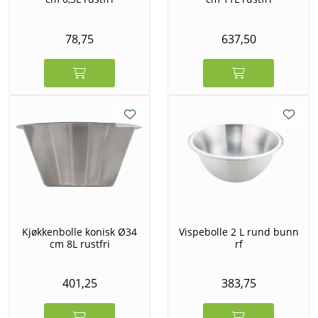
78,75
637,50
Kjøkkenbolle konisk Ø34
Vispebolle 2 L rund bunn
cm 8L rustfri
rf
401,25
383,75