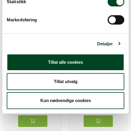
k
Statistikk
647,50
e
v
Markedsføring
a
l
g
Detaljer
Tillat alle cookies
Tillat utvalg
Kjøkkenbolle konisk Ø13
Kjøkkenbolle konisk Ø28
cm 0,5L rustfri
cm 4L rustfri
Kun nødvendige cookies
87,50
300,00