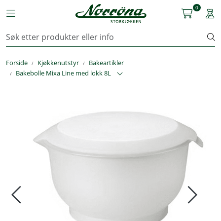
Skip to main content
0
Toggle navigation
Togg
Kjøkkenutstyr
Forside
Kjøkkenutstyr
Bakeartikler
Storkjøkken
Bakebolle Mixa Line med lokk 8L
Renhold & Vaskeri
Arbeidstøy
Reservedeler
Service
OUTLET
Løsninger