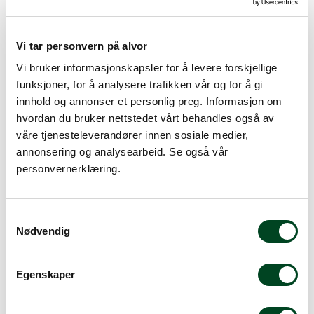
Kjøkkenbolle konisk Ø22
Kjøkkenbolle konisk Ø29
Vi tar personvern på alvor
cm 2L rustfri
cm 5L rustfri
Vi bruker informasjonskapsler for å levere forskjellige
funksjoner, for å analysere trafikken vår og for å gi
187,50
332,50
innhold og annonser et personlig preg. Informasjon om
hvordan du bruker nettstedet vårt behandles også av
våre tjenesteleverandører innen sosiale medier,
annonsering og analysearbeid. Se også vår
personvernerklæring.
S
Nødvendig
a
m
Vispebolle 6,5L rund bunn
t
rf
Egenskaper
Kjøkkenbolle konisk Ø40,5
y
cm 14L rustfri
k
545,00