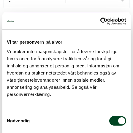
-
+
Tjenester
Legg i handlevogn
Bransjer
Legg til favoritter
Vi tar personvern på alvor
Kontakt
Vi bruker informasjonskapsler for å levere forskjellige
funksjoner, for å analysere trafikken vår og for å gi
Info
innhold og annonser et personlig preg. Informasjon om
Spørsmål? Kontakt deler@norrona.net
hvordan du bruker nettstedet vårt behandles også av
våre tjenesteleverandører innen sosiale medier,
annonsering og analysearbeid. Se også vår
personvernerklæring.
Rask levering
Dette produktet er på lager! Forsendelsen leveres normalt i
S
løpet av 1-3 virkedager.
Nødvendig
a
Mer info
m