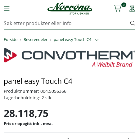
Skip to main content
0
Toggle navigation
Togg
Kjøkkenutstyr
Forside
Reservedeler
panel easy Touch C4
Storkjøkken
Renhold & Vaskeri
Arbeidstøy
panel easy Touch C4
Reservedeler
Produktnummer:
004.5056366
Lagerbeholdning:
2 stk.
Service
28.118,75
OUTLET
inkl. mva.
Løsninger