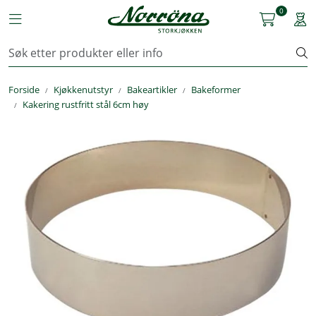
Skip to main content
0
Toggle navigation
Togg
Kjøkkenutstyr
Forside
Kjøkkenutstyr
Bakeartikler
Bakeformer
Storkjøkken
Kakering rustfritt stål 6cm høy
Renhold & Vaskeri
Arbeidstøy
Reservedeler
Service
OUTLET
Løsninger