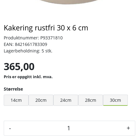
Tjenester
Kakering rustfri 30 x 6 cm
Bransjer
Produktnummer:
P93371810
EAN:
8421661783309
Kontakt
Lagerbeholdning:
5 stk.
365,00
inkl. mva.
Størrelse
30cm
14cm
20cm
24cm
28cm
-
+