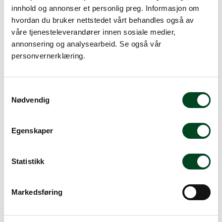
Alternative produkter
innhold og annonser et personlig preg. Informasjon om
hvordan du bruker nettstedet vårt behandles også av
våre tjenesteleverandører innen sosiale medier,
annonsering og analysearbeid. Se også vår
personvernerklæring.
S
Nødvendig
a
m
Kakering rf 14 x 6 cm
t
Egenskaper
y
Kakering rf 26 x 4,5 cm
231,25
k
k
Statistikk
338,75
e
v
Markedsføring
a
l
g