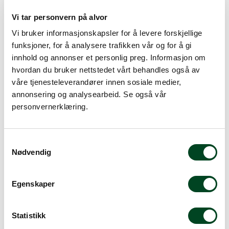
GN kantine i rustfritt stål. 1/1GN kantine 65mm med
Vi tar personvern på alvor
håndtak. Rustfrie kantinene egner seg godt der varme
Vi bruker informasjonskapsler for å levere forskjellige
eller kulde skal ledes til maten.
funksjoner, for å analysere trafikken vår og for å gi
Volum: Ca 9L
innhold og annonser et personlig preg. Informasjon om
GN 1/1 530x325 65mm dyp ca. 9,0 L
hvordan du bruker nettstedet vårt behandles også av
GN 1/1 530x325 100 mm dyp ca. 13,5 L
våre tjenesteleverandører innen sosiale medier,
GN 1/1 530x325 150 mm dyp ca. 20,5 L
annonsering og analysearbeid. Se også vår
GN 1/1 530x325 200 mm dyp ca. 27,0 L
personvernerklæring.
S
Nødvendig
a
Alternative produkter
m
t
Egenskaper
y
k
k
Statistikk
e