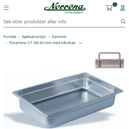
Skip to main content
0
Toggle navigation
Togg
Kjøkkenutstyr
Forside
Kjøkkenutstyr
Kantiner
Storkjøkken
PJ kantine 1/1 GN 65 mm med håndtak
Renhold & Vaskeri
Arbeidstøy
Reservedeler
Service
OUTLET
Løsninger