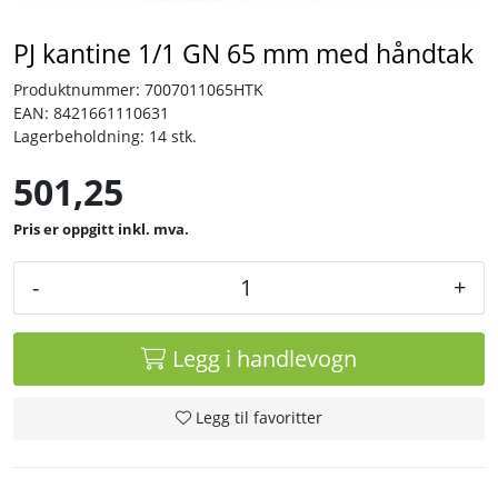
PJ kantine 1/1 GN 65 mm med håndtak
Tjenester
Produktnummer:
7007011065HTK
Bransjer
EAN:
8421661110631
Lagerbeholdning:
14 stk.
Kontakt
501,25
inkl. mva.
-
+
Legg i handlevogn
Legg til favoritter