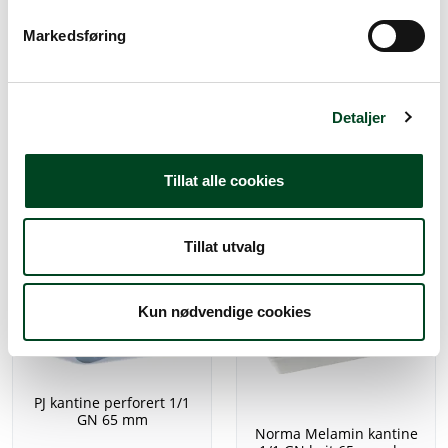
v
Kantine granittemaliert
Markedsføring
a
1/1 GN 65 mm
l
g
Norma Melamin kantine
506,25
Detaljer
1/1 GN sort 65 mm dyp
683,75
Tillat alle cookies
Tillat utvalg
Kun nødvendige cookies
PJ kantine perforert 1/1
GN 65 mm
Norma Melamin kantine