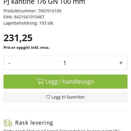
PJ kantine 1/6 GN 100 mm
Produktnummer:
7007016100
Tjenester
EAN:
8421661010467
Lagerbeholdning:
193 stk.
Bransjer
231,25
Kontakt
inkl. mva.
-
+
Legg i handlevogn
Legg til favoritter
Rask levering