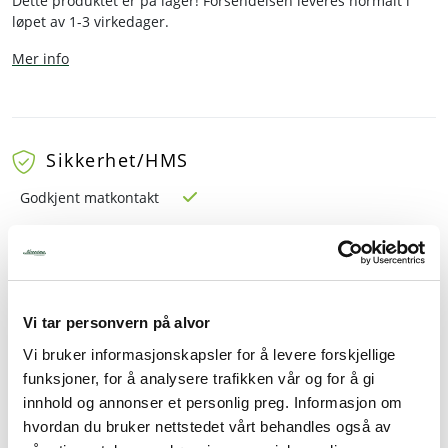
Dette produktet er på lager! Forsendelsen leveres normalt i
løpet av 1-3 virkedager.
Mer info
Sikkerhet/HMS
Godkjent matkontakt
Beskrivelse
Vi tar personvern på alvor
Spesifikasjoner
Vi bruker informasjonskapsler for å levere forskjellige
Tilbehør
funksjoner, for å analysere trafikken vår og for å gi
innhold og annonser et personlig preg. Informasjon om
hvordan du bruker nettstedet vårt behandles også av
GN kantine i rustfritt stål. Rustfrie kantiner egner seg