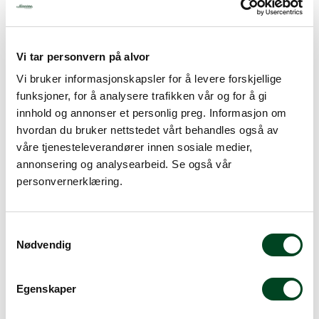
Vi tar personvern på alvor
Vi bruker informasjonskapsler for å levere forskjellige
funksjoner, for å analysere trafikken vår og for å gi
innhold og annonser et personlig preg. Informasjon om
hvordan du bruker nettstedet vårt behandles også av
våre tjenesteleverandører innen sosiale medier,
annonsering og analysearbeid. Se også vår
personvernerklæring.
Kantine myk plast 1/1 GN
Kantine myk plast 1/1 GN
100 mm
150 mm
S
166,25
198,75
Nødvendig
a
m
t
Egenskaper
y
k