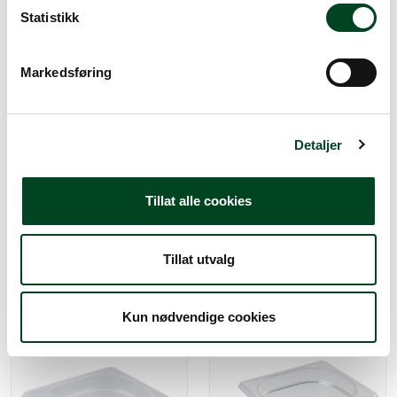
k
Statistikk
e
v
Markedsføring
a
l
g
Detaljer
Kantine myk plast 1/2 GN
Kantine myk plast 1/3 GN
150 mm
100 mm
Tillat alle cookies
130,00
76,25
Tillat utvalg
Kun nødvendige cookies