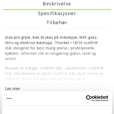
Beskrivelse
Spesifikasjoner
Tilbehør
Inox-pro gryte. Kan brukes på induksjon, NSF, gass,
Vitro og elektrisk koketopp. Tilvirket i 18/10 rustfritt
stål, designet for best mulig ytelse i profesjonelle
kjøkken. Utformet slik at rengjøring gjøres raskt og
enkelt.
Bunnen er trelags: rustfritt stål – aluminium – rustfritt
stål. Håndtakene er også i rustfritt stål, og er solide og
robuste: de har en kapasitet på 500 kg, og er
spesialsveiset. Lokk selges separat, og anbefales for
Les mer
spare energi.
Diameter: 16 cm
Høyde: 7,5 cm
Volum: 1,5 liter