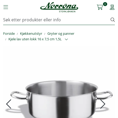
Skip to main content
0
Toggle navigation
Togg
Kjøkkenutstyr
Forside
Kjøkkenutstyr
Gryter og panner
Storkjøkken
Kjele lav uten lokk 16 x 7,5 cm 1,5L
Renhold & Vaskeri
Arbeidstøy
Reservedeler
Service
OUTLET
Løsninger