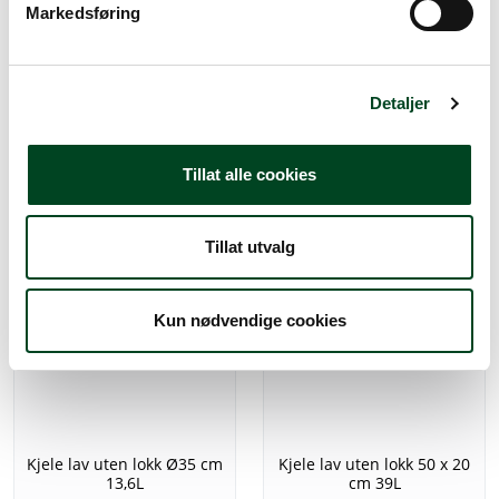
Markedsføring
a
Kjele lav uten lokk 28 x 11
Kjele lav uten lokk 20 x 8
l
cm 6,7L
cm 2,5L
g
Detaljer
1.111,25
723,75
Tillat alle cookies
Tillat utvalg
Kun nødvendige cookies
Kjele lav uten lokk Ø35 cm
Kjele lav uten lokk 50 x 20
13,6L
cm 39L