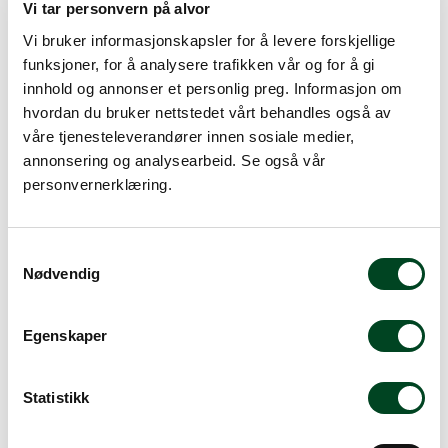
18/10 rustfritt stål
Vi tar personvern på alvor
NB! diameter på bunnen er 12 cm. For mange er ikke
Vi bruker informasjonskapsler for å levere forskjellige
dette et problem, men noen induksjonstopper kan ikke
funksjoner, for å analysere trafikken vår og for å gi
ha kjeler med så liten diameter. Dette kan du
innhold og annonser et personlig preg. Informasjon om
undersøke i koketoppens brukerveiledning.
hvordan du bruker nettstedet vårt behandles også av
våre tjenesteleverandører innen sosiale medier,
annonsering og analysearbeid. Se også vår
personvernerklæring.
Alternative produkter
S
Nødvendig
a
m
t
Egenskaper
y
k
k
Statistikk
e
v