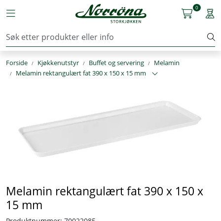
Skip to main content
0
Toggle navigation
Togg
Kjøkkenutstyr
Forside
Kjøkkenutstyr
Buffet og servering
Melamin
Storkjøkken
Melamin rektangulært fat 390 x 150 x 15 mm
Renhold & Vaskeri
Arbeidstøy
Reservedeler
Service
Melamin rektangulært fat 390 x 150 x
OUTLET
15 mm
Løsninger
Produktnummer:
70022085