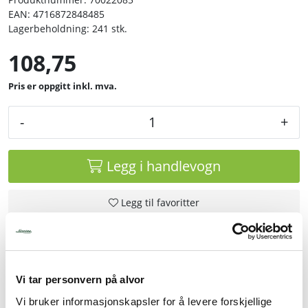
EAN:
4716872848485
Lagerbeholdning:
241 stk.
Tjenester
108,75
Bransjer
inkl. mva.
Kontakt
-
+
Legg i handlevogn
Legg til favoritter
Rask levering
Vi tar personvern på alvor
Dette produktet er på lager! Forsendelsen leveres normalt i
løpet av 1-3 virkedager.
Vi bruker informasjonskapsler for å levere forskjellige