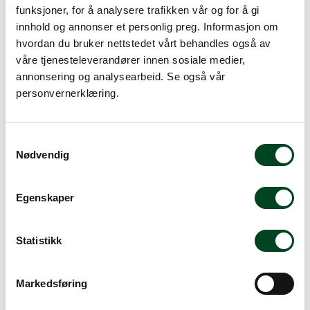
funksjoner, for å analysere trafikken vår og for å gi
Mer info
innhold og annonser et personlig preg. Informasjon om
hvordan du bruker nettstedet vårt behandles også av
våre tjenesteleverandører innen sosiale medier,
annonsering og analysearbeid. Se også vår
Beskrivelse
personvernerklæring.
Spesifikasjoner
S
Tilbehør
Nødvendig
a
m
Melamin fat, retangulært i farge hvit.Dim: 390x150mm.
t
Egenskaper
Høyde: 15mm.
y
Melamin er et syntetisk materiale som blir forherdet og
k
formet etter oppvarming. Kvalitetene gjør at melamin
k
Statistikk
er praktisk å bruke i servering. Melamin tåler mye
e
samtidig som det er lettere enn porselen. Det er også
v
rimeligere. Melaminkantiner brukes ofte i buffeer og
Markedsføring
a
serveringer. Kombiner gjerne med andre
l