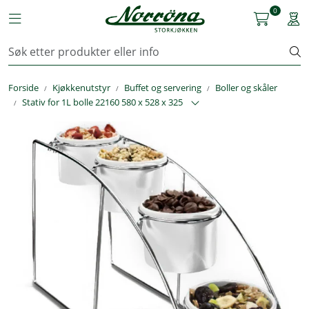
Skip to main content
0
Toggle navigation
Togg
Kjøkkenutstyr
Forside
Kjøkkenutstyr
Buffet og servering
Boller og skåler
Storkjøkken
Stativ for 1L bolle 22160 580 x 528 x 325
Renhold & Vaskeri
Arbeidstøy
Reservedeler
Service
OUTLET
Løsninger