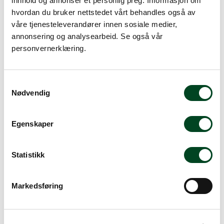
innhold og annonser et personlig preg. Informasjon om
-
+
hvordan du bruker nettstedet vårt behandles også av
våre tjenesteleverandører innen sosiale medier,
annonsering og analysearbeid. Se også vår
Legg i handlevogn
personvernerklæring.
Legg til favoritter
S
Nødvendig
a
m
Rask levering
t
Egenskaper
Dette produktet er på lager! Forsendelsen leveres normalt i
y
løpet av 1-3 virkedager.
k
k
Statistikk
Mer info
e
v
Markedsføring
a
l
Beskrivelse
g