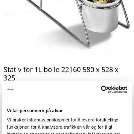
Tjenester
Bransjer
Kontakt
Stativ for 1L bolle 22160 580 x 528 x
325
Produktnummer:
70022158
EAN:
8421661291583
Lagerbeholdning:
6 stk.
Vi tar personvern på alvor
683,75
Vi bruker informasjonskapsler for å levere forskjellige
inkl. mva.
funksjoner, for å analysere trafikken vår og for å gi