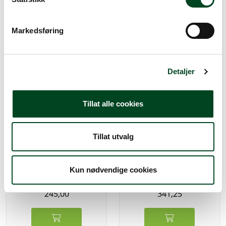
e
v
Alternative produkter
Markedsføring
a
l
g
Detaljer
Tillat alle cookies
Tillat utvalg
Trådsil rund 18 cm
Trådsil rund 20 cm
Kun nødvendige cookies
245,00
341,25