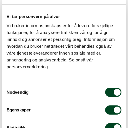
Legg til favoritter
Vi tar personvern på alvor
Vi bruker informasjonskapsler for å levere forskjellige
Rask levering
funksjoner, for å analysere trafikken vår og for å gi
Dette produktet er på lager! Forsendelsen leveres normalt i
innhold og annonser et personlig preg. Informasjon om
løpet av 1-3 virkedager.
hvordan du bruker nettstedet vårt behandles også av
Mer info
våre tjenesteleverandører innen sosiale medier,
annonsering og analysearbeid. Se også vår
personvernerklæring.
Beskrivelse
S
Nødvendig
a
Spesifikasjoner
m
t
Egenskaper
Rustfritt stål trådsil. Diamter ø= 10cm. Lengde: 25,2cm.
y
Maskestørrelse: 0,7 mm
k
k
Statistikk