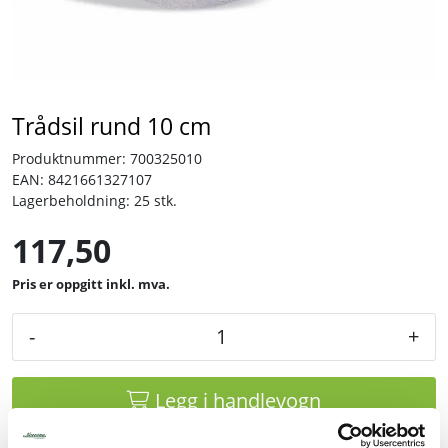
Tjenester
Bransjer
Trådsil rund 10 cm
Kontakt
Produktnummer:
700325010
EAN:
8421661327107
Lagerbeholdning:
25 stk.
117,50
inkl. mva.
-
+
Legg i handlevogn