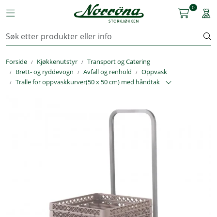
Skip to main content
0
Toggle navigation
Togg
Kjøkkenutstyr
Forside
Kjøkkenutstyr
Transport og Catering
Storkjøkken
Brett- og ryddevogn
Avfall og renhold
Oppvask
Tralle for oppvaskkurver(50 x 50 cm) med håndtak
Renhold & Vaskeri
Arbeidstøy
Reservedeler
Service
OUTLET
Løsninger