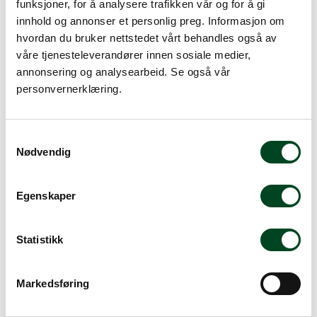
-
+
funksjoner, for å analysere trafikken vår og for å gi
innhold og annonser et personlig preg. Informasjon om
hvordan du bruker nettstedet vårt behandles også av
Legg i handlevogn
våre tjenesteleverandører innen sosiale medier,
annonsering og analysearbeid. Se også vår
Legg til favoritter
personvernerklæring.
S
Rask levering
Nødvendig
a
Dette produktet er på lager! Forsendelsen leveres normalt i
m
løpet av 1-3 virkedager.
t
Egenskaper
y
Mer info
k
k
Statistikk
e
v
Fordeler
Markedsføring
a
l
Kapasitet
80 kg