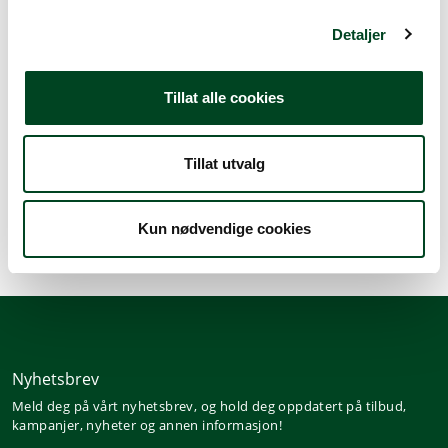
g
Detaljer
Beskrivelse
Tillat alle cookies
Spesifikasjoner
Tillat utvalg
Tralle for oppvaskkurver (50x50 cm). Tåler last opp til
80 kg. Dim.73x63,5x105 cm.
Kun nødvendige cookies
Nyhetsbrev
Meld deg på vårt nyhetsbrev, og hold deg oppdatert på tilbud,
kampanjer, nyheter og annen informasjon!