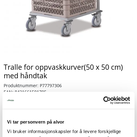
Tjenester
Bransjer
Kontakt
Tralle for oppvaskkurver(50 x 50 cm)
med håndtak
Produktnummer:
P77797306
EAN:
8421661501705
Lagerbeholdning:
2 stk.
2.665,00
Vi tar personvern på alvor
inkl. mva.
Vi bruker informasjonskapsler for å levere forskjellige