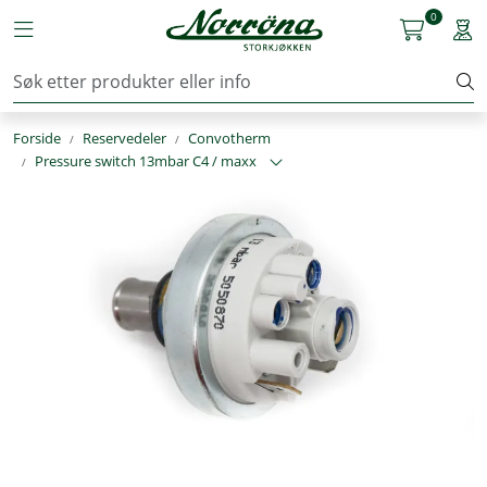
Skip to main content
0
Toggle navigation
Togg
Kjøkkenutstyr
Forside
Reservedeler
Convotherm
Storkjøkken
Pressure switch 13mbar C4 / maxx
Renhold & Vaskeri
Arbeidstøy
Reservedeler
Service
OUTLET
Løsninger