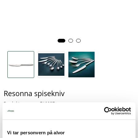
Tjenester
Bransjer
Kontakt
Resonna spisekniv
Produktnummer:
719037
EAN:
1719037
Lagerbeholdning:
16263 stk.
22,50
Vi tar personvern på alvor