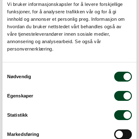
inkl. mva.
Vi bruker informasjonskapsler for å levere forskjellige
funksjoner, for å analysere trafikken vår og for å gi
-
+
innhold og annonser et personlig preg. Informasjon om
hvordan du bruker nettstedet vårt behandles også av
våre tjenesteleverandører innen sosiale medier,
Legg i handlevogn
annonsering og analysearbeid. Se også vår
personvernerklæring.
Legg til favoritter
S
Nødvendig
a
Rask levering
m
t
Dette produktet er på lager! Forsendelsen leveres normalt i
Egenskaper
løpet av 1-3 virkedager.
y
k
Mer info
k
Statistikk
e
v
Markedsføring
a