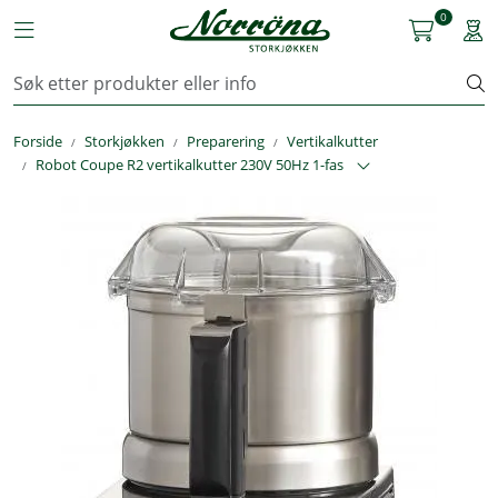
Skip to main content
0
Toggle navigation
Togg
Kjøkkenutstyr
Forside
Storkjøkken
Preparering
Vertikalkutter
Storkjøkken
Robot Coupe R2 vertikalkutter 230V 50Hz 1-fas
Renhold & Vaskeri
Arbeidstøy
Reservedeler
Service
OUTLET
Løsninger