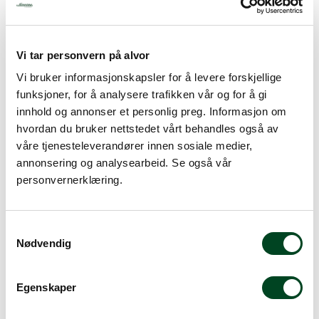
Vi tar personvern på alvor
Vi bruker informasjonskapsler for å levere forskjellige
funksjoner, for å analysere trafikken vår og for å gi
innhold og annonser et personlig preg. Informasjon om
hvordan du bruker nettstedet vårt behandles også av
Robot Coupe R 8
våre tjenesteleverandører innen sosiale medier,
vertikalkutter 400V 50Hz
annonsering og analysearbeid. Se også vår
3-fas
personvernerklæring.
Robot Coupe R2
vertikalkutter 220V 60Hz
Gi meg et tilbud
1-fas
S
Gi meg et tilbud
Nødvendig
a
m
t
Egenskaper
y
k