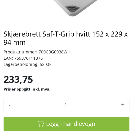
Tjenester
Bransjer
Skjærebrett Saf-T-Grip hvitt 152 x 229 x
94 mm
Kontakt
Produktnummer:
700CBG6938WH
EAN:
759376111376
Lagerbeholdning:
52 stk.
233,75
inkl. mva.
-
+
Legg i handlevogn