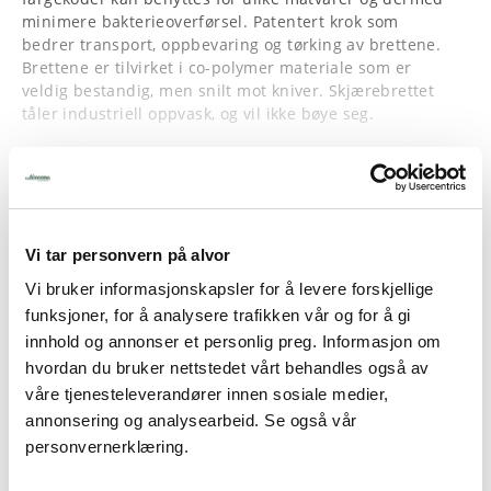
minimere bakterieoverførsel. Patentert krok som
bedrer transport, oppbevaring og tørking av brettene.
Brettene er tilvirket i co-polymer materiale som er
veldig bestandig, men snilt mot kniver. Skjærebrettet
tåler industriell oppvask, og vil ikke bøye seg.
NSF-sertifisert
Les mer
Tåler oppvaskmaskin
Antiskli i hjørnene
Krok for oppheng
Ulike farger for ulike matvarer
Vi tar personvern på alvor
Vi bruker informasjonskapsler for å levere forskjellige
funksjoner, for å analysere trafikken vår og for å gi
innhold og annonser et personlig preg. Informasjon om
hvordan du bruker nettstedet vårt behandles også av
våre tjenesteleverandører innen sosiale medier,
annonsering og analysearbeid. Se også vår
personvernerklæring.
Alternative produkter