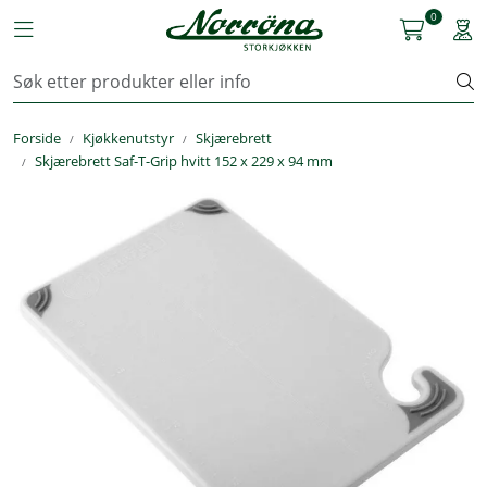
Skip to main content
0
Toggle navigation
Togg
Kjøkkenutstyr
Forside
Kjøkkenutstyr
Skjærebrett
Storkjøkken
Skjærebrett Saf-T-Grip hvitt 152 x 229 x 94 mm
Renhold & Vaskeri
Arbeidstøy
Reservedeler
Service
OUTLET
Løsninger