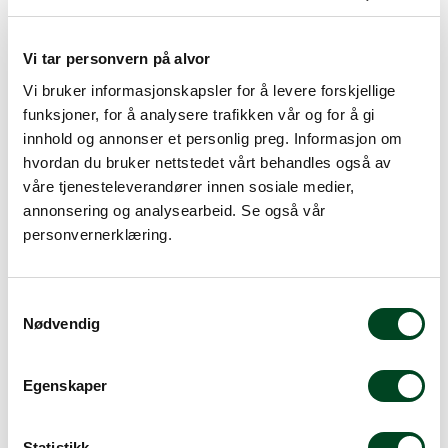
Vi tar personvern på alvor
Vi bruker informasjonskapsler for å levere forskjellige
Fordeler
funksjoner, for å analysere trafikken vår og for å gi
Profesjonell bruk
innhold og annonser et personlig preg. Informasjon om
hvordan du bruker nettstedet vårt behandles også av
våre tjenesteleverandører innen sosiale medier,
annonsering og analysearbeid. Se også vår
personvernerklæring.
Beskrivelse
Spesifikasjoner
S
Nødvendig
a
Kokkeknapper i plast. 10 stk i pakken. Forskjellen sitter
m
i detaljene. Bytt ut eller suppler med tilbehør for å
t
sette et unik preg på plaggene. Knappene tas av
Egenskaper
plagget ved vask.
y
k
k
Statistikk