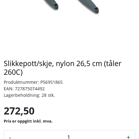
Tjenester
Bransjer
Kontakt
Slikkepott/skje, nylon 26,5 cm (tåler
260C)
Produktnummer:
P56951865
EAN:
727875074492
Lagerbeholdning:
28 stk.
272,50
inkl. mva.
-
+