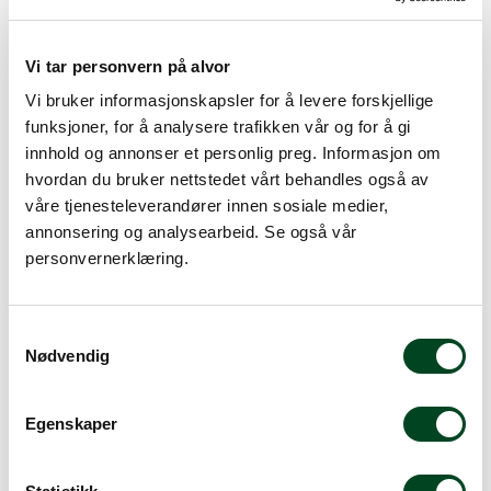
Vi tar personvern på alvor
Vi bruker informasjonskapsler for å levere forskjellige
funksjoner, for å analysere trafikken vår og for å gi
innhold og annonser et personlig preg. Informasjon om
hvordan du bruker nettstedet vårt behandles også av
våre tjenesteleverandører innen sosiale medier,
annonsering og analysearbeid. Se også vår
Slikkepott kunststoff
Slikkepott kunststoff
personvernerklæring.
varmebestandig 35 cm
varmebestandig 24 cm
345,00
308,75
S
Nødvendig
a
m
t
Egenskaper
y
k