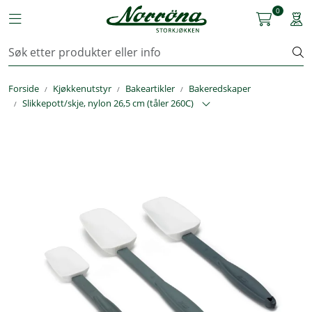
Skip to main content
0
Toggle navigation
Togg
Kjøkkenutstyr
Forside
Kjøkkenutstyr
Bakeartikler
Bakeredskaper
Storkjøkken
Slikkepott/skje, nylon 26,5 cm (tåler 260C)
Renhold & Vaskeri
Arbeidstøy
Reservedeler
Service
OUTLET
Løsninger