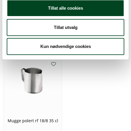
Tillat alle cookies
Mugge polert rf 18/8 190
Mugge polert rf 18/8 59 cl
cl
Tillat utvalg
587,50
421,25
Kun nødvendige cookies
Mugge polert rf 18/8 35 cl