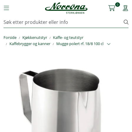
Skip to main content
0
Toggle navigation
Togg
Kjøkkenutstyr
Forside
Kjøkkenutstyr
Kaffe- og teutstyr
Storkjøkken
Kaffebrygger og kanner
Mugge polert rf. 18/8 100 cl
Renhold & Vaskeri
Arbeidstøy
Reservedeler
Service
OUTLET
Løsninger