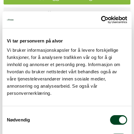
Legg til favoritter
Rask levering
Vi tar personvern på alvor
Dette produktet er på lager! Forsendelsen leveres normalt i
Vi bruker informasjonskapsler for å levere forskjellige
løpet av 1-3 virkedager.
funksjoner, for å analysere trafikken vår og for å gi
innhold og annonser et personlig preg. Informasjon om
Mer info
hvordan du bruker nettstedet vårt behandles også av
våre tjenesteleverandører innen sosiale medier,
annonsering og analysearbeid. Se også vår
personvernerklæring.
Beskrivelse
Spesifikasjoner
S
Nødvendig
Tilbehør
a
m