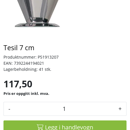
Tjenester
Bransjer
Kontakt
Tesil 7 cm
Produktnummer:
P51913207
EAN:
7392244194021
Lagerbeholdning:
41 stk.
117,50
inkl. mva.
-
+
Legg i handlevogn