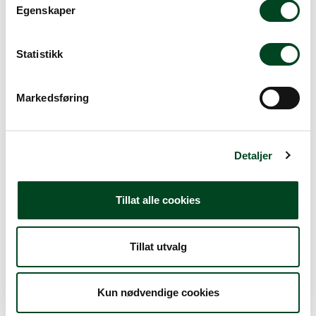
t
Praktisk og funksjonell tesil med begerglass.
Egenskaper
y
Diameter: 7 mm
k
Høyde: 50 mm
k
Statistikk
e
v
Markedsføring
a
l
Alternative produkter
g
Detaljer
Tillat alle cookies
Tillat utvalg
Kun nødvendige cookies
Silnett på ring 35cm