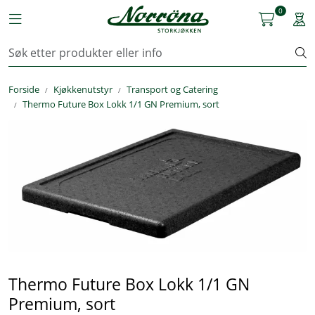
Skip to main content
0
Toggle navigation
Togg
Kjøkkenutstyr
Forside
Kjøkkenutstyr
Transport og Catering
Storkjøkken
Thermo Future Box Lokk 1/1 GN Premium, sort
Renhold & Vaskeri
Arbeidstøy
Reservedeler
Service
OUTLET
Thermo Future Box Lokk 1/1 GN
Premium, sort
Løsninger