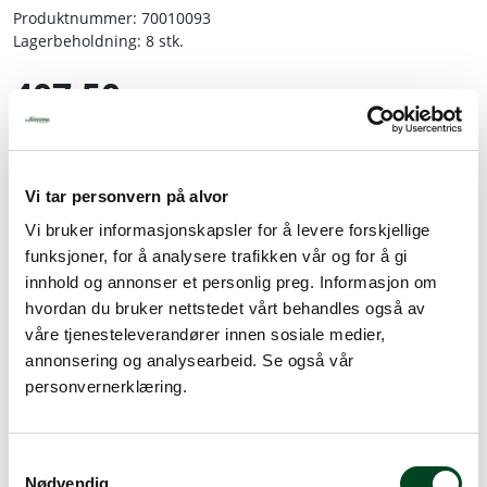
Produktnummer:
70010093
Lagerbeholdning:
8 stk.
Tjenester
407,50
Bransjer
inkl. mva.
Kontakt
-
+
Vi tar personvern på alvor
Vi bruker informasjonskapsler for å levere forskjellige
Legg i handlevogn
funksjoner, for å analysere trafikken vår og for å gi
innhold og annonser et personlig preg. Informasjon om
hvordan du bruker nettstedet vårt behandles også av
Legg til favoritter
våre tjenesteleverandører innen sosiale medier,
annonsering og analysearbeid. Se også vår
personvernerklæring.
Rask levering
Dette produktet er på lager! Forsendelsen leveres normalt i
S
løpet av 1-3 virkedager.
Nødvendig