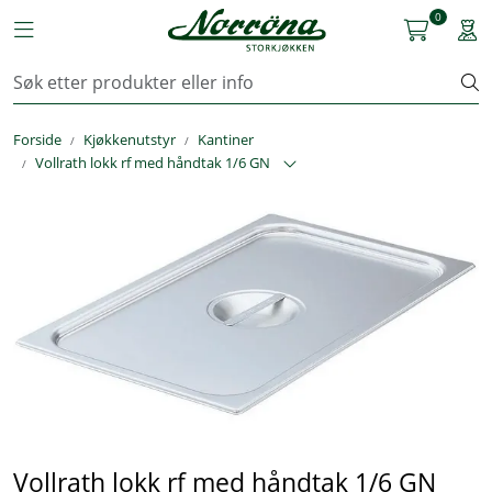
Skip to main content
0
Toggle navigation
Togg
Kjøkkenutstyr
Forside
Kjøkkenutstyr
Kantiner
Storkjøkken
Vollrath lokk rf med håndtak 1/6 GN
Renhold & Vaskeri
Arbeidstøy
Reservedeler
Service
OUTLET
Vollrath lokk rf med håndtak 1/6 GN
Løsninger