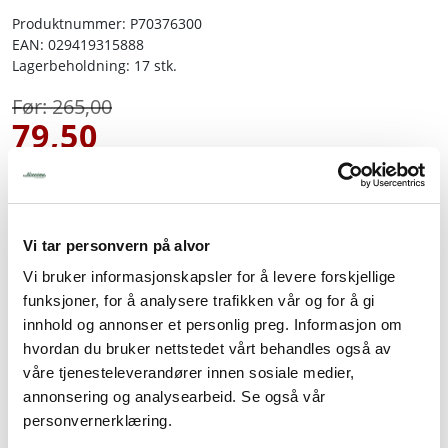
Produktnummer:
P70376300
EAN:
029419315888
Tjenester
Lagerbeholdning:
17 stk.
Bransjer
265,00
79,50
Kontakt
-70 %
inkl. mva.
-
+
Vi tar personvern på alvor
Vi bruker informasjonskapsler for å levere forskjellige
funksjoner, for å analysere trafikken vår og for å gi
Legg i handlevogn
innhold og annonser et personlig preg. Informasjon om
hvordan du bruker nettstedet vårt behandles også av
Legg til favoritter
våre tjenesteleverandører innen sosiale medier,
annonsering og analysearbeid. Se også vår
personvernerklæring.