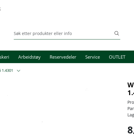
g
skeri
Arbeidstøy
Reservedeler
Service
OUTLET
 1.4301
W
1
Pr
Pa
La
8