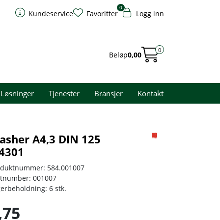
0
Kundeservice
Favoritter
Logg inn
0
Beløp
0,00
Løsninger
Tjenester
Bransjer
Kontakt
asher A4,3 DIN 125
.4301
oduktnummer:
584.001007
rtnumber:
001007
gerbeholdning:
6 stk.
,75