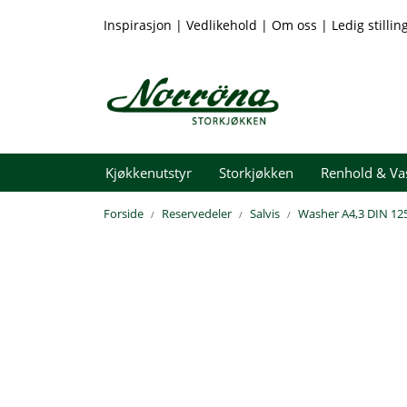
Skip to main content
Inspirasjon
|
Vedlikehold
|
Om oss
|
Ledig stillin
Kjøkkenutstyr
Storkjøkken
Renhold & Va
Forside
Reservedeler
Salvis
Washer A4,3 DIN 125