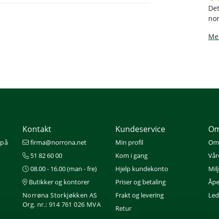
Det
nor
Mer
Kontakt
Kundeservice
Om
 på
firma@norrona.net
Min profil
Om
51 82 60 00
Kom i gang
Vår
08.00 - 16.00 (man - fre)
Hjelp kundekonto
Mil
Butikker og kontorer
Priser og betaling
Åpe
Norrøna Storkjøkken AS
Frakt og levering
Ledi
Org. nr.: 914 761 026 MVA
Retur