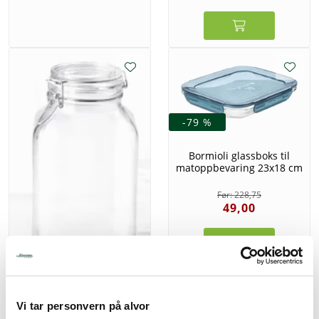
-79 %
Bormioli glassboks til
matoppbevaring 23x18 cm
228,75
49,00
Bormioli Fido glasskrukke
150 cl
Vi tar personvern på alvor