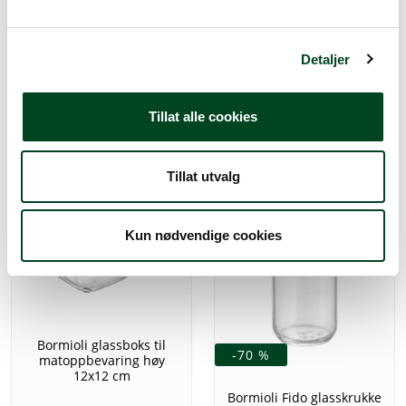
37,50
Bormioli Fido glasskrukke
l
200 cl
g
Detaljer
107,50
Tillat alle cookies
Tillat utvalg
Kun nødvendige cookies
Bormioli glassboks til
-70 %
matoppbevaring høy
12x12 cm
Bormioli Fido glasskrukke