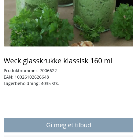
Tjenester
Bransjer
Kontakt
Weck glasskrukke klassisk 160 ml
Produktnummer:
7006622
EAN:
10026102626648
Lagerbeholdning:
4035 stk.
Gi meg et tilbud