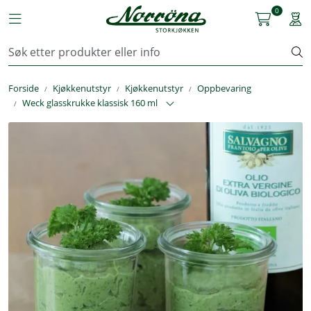
Skip to main content
0
Toggle navigation
Togg
Kjøkkenutstyr
Forside
Kjøkkenutstyr
Kjøkkenutstyr
Oppbevaring
Storkjøkken
Weck glasskrukke klassisk 160 ml
Renhold & Vaskeri
Arbeidstøy
Reservedeler
Service
OUTLET
Løsninger