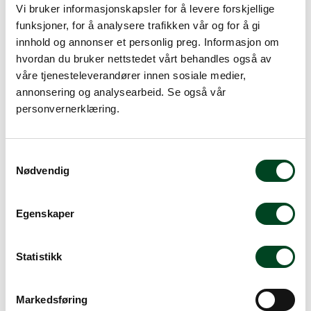
Vi bruker informasjonskapsler for å levere forskjellige
91,25
funksjoner, for å analysere trafikken vår og for å gi
innhold og annonser et personlig preg. Informasjon om
hvordan du bruker nettstedet vårt behandles også av
våre tjenesteleverandører innen sosiale medier,
annonsering og analysearbeid. Se også vår
personvernerklæring.
S
Nødvendig
a
m
t
Egenskaper
y
-50 %
k
k
Statistikk
Bormioli Fido glasskrukke
e
sylinder 75 cl
v
Markedsføring
75,00
a