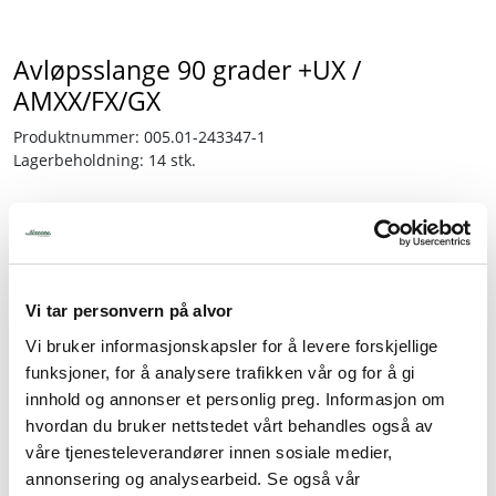
Tjenester
Avløpsslange 90 grader +UX /
AMXX/FX/GX
Bransjer
Produktnummer:
005.01-243347-1
Lagerbeholdning:
14 stk.
Kontakt
895,00
inkl. mva.
-
+
Vi tar personvern på alvor
Vi bruker informasjonskapsler for å levere forskjellige
funksjoner, for å analysere trafikken vår og for å gi
Legg i handlevogn
innhold og annonser et personlig preg. Informasjon om
hvordan du bruker nettstedet vårt behandles også av
Legg til favoritter
våre tjenesteleverandører innen sosiale medier,
annonsering og analysearbeid. Se også vår