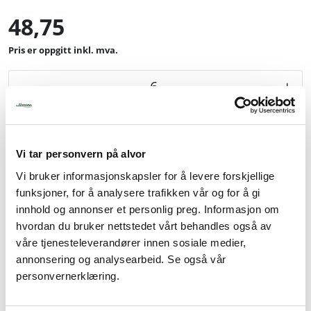
48,75
inkl. mva.
-
+
Legg i handlevogn
Vi tar personvern på alvor
Legg til favoritter
Vi bruker informasjonskapsler for å levere forskjellige
funksjoner, for å analysere trafikken vår og for å gi
innhold og annonser et personlig preg. Informasjon om
hvordan du bruker nettstedet vårt behandles også av
Info
våre tjenesteleverandører innen sosiale medier,
Pris pr stk. Salgspakning: 6 stk
annonsering og analysearbeid. Se også vår
personvernerklæring.