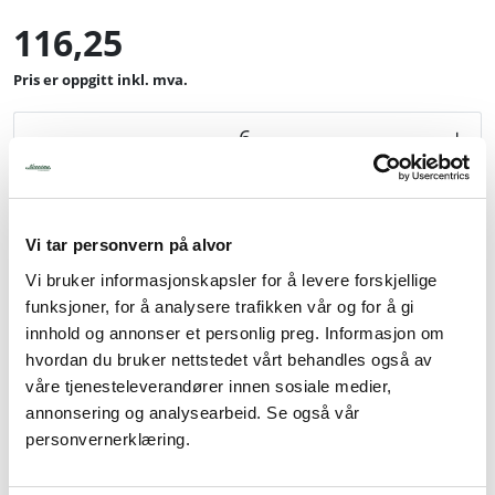
116,25
inkl. mva.
-
+
Legg i handlevogn
Vi tar personvern på alvor
Legg til favoritter
Vi bruker informasjonskapsler for å levere forskjellige
funksjoner, for å analysere trafikken vår og for å gi
innhold og annonser et personlig preg. Informasjon om
hvordan du bruker nettstedet vårt behandles også av
Info
våre tjenesteleverandører innen sosiale medier,
Pris pr stk. Salgspakning: 6 stk
annonsering og analysearbeid. Se også vår
personvernerklæring.