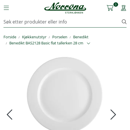
Skip to main content
0
Toggle navigation
Togg
Kjøkkenutstyr
Forside
Kjøkkenutstyr
Porselen
Benedikt
Storkjøkken
Benedikt BAS2128 Basic flat tallerken 28 cm
Renhold & Vaskeri
Arbeidstøy
Reservedeler
Service
OUTLET
Løsninger