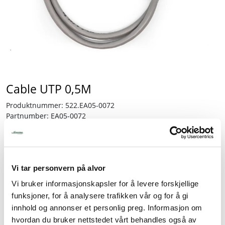
Tjenester
Bransjer
Kontakt
Cable UTP 0,5M
Produktnummer:
522.EA05-0072
Partnumber:
EA05-0072
Lagerbeholdning:
3 stk.
206,25
Vi tar personvern på alvor
inkl. mva.
Vi bruker informasjonskapsler for å levere forskjellige
-
+
funksjoner, for å analysere trafikken vår og for å gi
innhold og annonser et personlig preg. Informasjon om
hvordan du bruker nettstedet vårt behandles også av