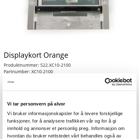
Tjenester
Bransjer
Kontakt
Displaykort Orange
Produktnummer:
522.XC10-2100
Partnumber:
XC10-2100
Lagerbeholdning:
5 stk.
19.131,25
Vi tar personvern på alvor
inkl. mva.
Vi bruker informasjonskapsler for å levere forskjellige
-
+
funksjoner, for å analysere trafikken vår og for å gi
innhold og annonser et personlig preg. Informasjon om
hvordan du bruker nettstedet vårt behandles også av