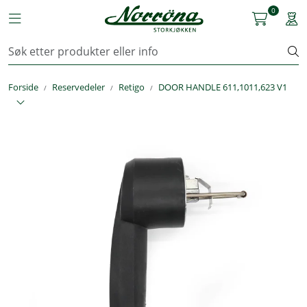
Skip to main content
0
Toggle navigation
Togg
Kjøkkenutstyr
Forside
Reservedeler
Retigo
DOOR HANDLE 611,1011,623 V1
Storkjøkken
Renhold & Vaskeri
Arbeidstøy
Reservedeler
Service
OUTLET
Løsninger