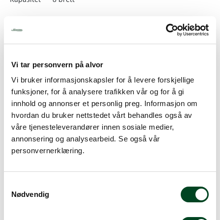
Beskrivelse
Vi tar personvern på alvor
Spesifikasjoner
Vi bruker informasjonskapsler for å levere forskjellige
Tilbehør
funksjoner, for å analysere trafikken vår og for å gi
Dokumenter
innhold og annonser et personlig preg. Informasjon om
hvordan du bruker nettstedet vårt behandles også av
våre tjenesteleverandører innen sosiale medier,
Veldig nyttig i bakeprosessen hvor bakverk skal
annonsering og analysearbeid. Se også vår
heve/raske. Det er tilført litt fuktighet/damp i skapet og
personvernerklæring.
den stabile temperaturer sikrer trygg og jevn heving av
gjærdeig.
EKA EKL 823 Raskeskap/hevekabinett.
S
Nødvendig
a
Dim: 595x 545 × 840Hmm.
m
Vekt: 25,8 kg.
t