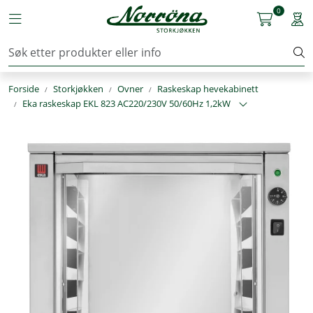
Skip to main content
0
Toggle navigation
Togg
Kjøkkenutstyr
Forside
Storkjøkken
Ovner
Raskeskap hevekabinett
Storkjøkken
Eka raskeskap EKL 823 AC220/230V 50/60Hz 1,2kW
Renhold & Vaskeri
Arbeidstøy
Reservedeler
Service
OUTLET
Løsninger