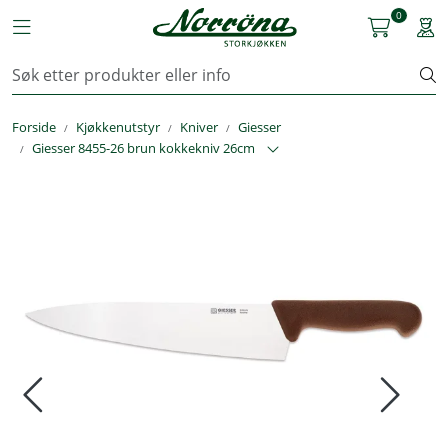
Skip to main content
0
Toggle navigation
Togg
Kjøkkenutstyr
Forside
Kjøkkenutstyr
Kniver
Giesser
Storkjøkken
Giesser 8455-26 brun kokkekniv 26cm
Renhold & Vaskeri
Arbeidstøy
Reservedeler
Service
OUTLET
Løsninger