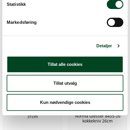
k
Statistikk
e
v
Markedsføring
a
Giesser 8455-20 kokkekniv
Giesser 8455-20 kokkekniv
20cm gul
20cm blå
l
g
Detaljer
315,00
315,00
Tillat alle cookies
Tillat utvalg
Kun nødvendige cookies
Giesser 8455-31 kokkekniv
Norma Giesser 8455-26
31cm
kokkekniv 26cm