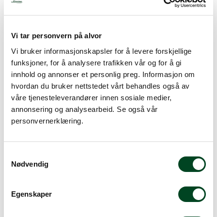
Oppbevaring:
For å unngå at knivene mister sin skarphet, bør de
oppbevares på riktig måte. Vi anbefaler å oppbevare
Vi tar personvern på alvor
kniven i en knivblokk eller på magnetlist. Knivene bør
Slipeguide
ikke oppbevares i en knivskuff sammen med andre
Vi bruker informasjonskapsler for å levere forskjellige
gjenstander som kan skade eggen.
funksjoner, for å analysere trafikken vår og for å gi
Gi din gamle kniv nytt liv! Slik får du kniven skarp igjen.
innhold og annonser et personlig preg. Informasjon om
Mer info
hvordan du bruker nettstedet vårt behandles også av
våre tjenesteleverandører innen sosiale medier,
annonsering og analysearbeid. Se også vår
personvernerklæring.
Alternative produkter
S
Nødvendig
a
m
t
Egenskaper
y
k