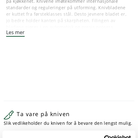
på kjøkkenet. Knivene imøtekommer internasjonale
standarder og reguleringer på utforming. Knivbladene
er kuttet fra førsteklasses stål. Desto jevnere bladet er,
jo bedre holder kanten på skarpheten. Filingen av
bladene gjøres i en automatisk og presis prosess.
Les mer
Ergonomisk formet håndtak, sklisikkert i TPE-plast.
Bladet er tilvirket i førsteklasses materiale, krom-
molybdenum stål.
HACCP støtte med fargede knivhåndtak.
Ta vare på kniven din
Rengjøring:
Ved rengjøring i oppvaskmaskin risikerer du at kniven
blir sløv, får rust- eller syreskader. Vi anbefaler derfor
å vaske kniven for hånd. Vask, skyll og tørk kniven
grundig etter bruk, spesielt etter bruk av meget
syreholdige matvarer.
Ta vare på kniven
Har kniven treskaft? Dersom treskaftet begynner å bli
Slik vedlikeholder du kniven for å bevare den lengst mulig.
falmet – gni det inn med litt matolje, og kniven blir god
som ny.
Mer info